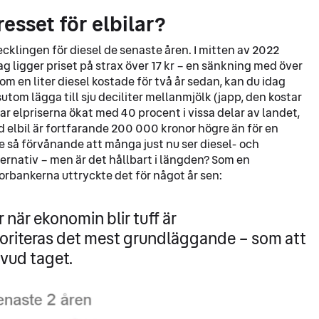
esset för elbilar?
tvecklingen för diesel de senaste åren. I mitten av 2022
dag ligger priset på strax över 17 kr – en sänkning med över
som en liter diesel kostade för två år sedan, kan du idag
utom lägga till sju deciliter mellanmjölk (japp, den kostar
ar elpriserna ökat med 40 procent i vissa delar av landet,
elbil är fortfarande 200 000 kronor högre än för en
te så förvånande att många just nu ser diesel- och
ernativ – men är det hållbart i längden? Som en
orbankerna uttryckte det för något år sen:
 när ekonomin blir tuff är
ioriteras det mest grundläggande – som att
uvud taget.