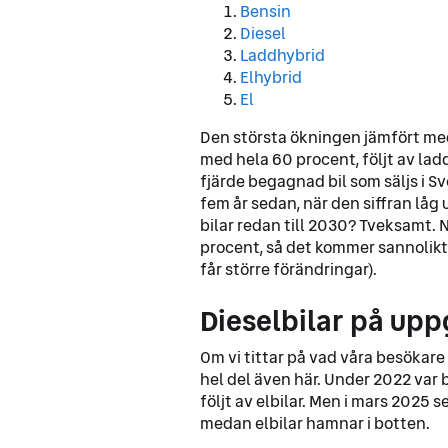
Bensin
Diesel
Laddhybrid
Elhybrid
El
Den största ökningen jämfört med
med hela 60
procent, följt av la
fjärde begagnad bil som säljs i S
fem år sedan, när den siffran lå
bilar redan till 2030? Tveksamt. N
procent, så det kommer sannolikt t
får större förändringar).
Dieselbilar på up
Om vi tittar på vad våra besökare 
hel del även här. Under 2022 var 
följt av elbilar. Men i mars 2025 se
medan elbilar hamnar i botten.