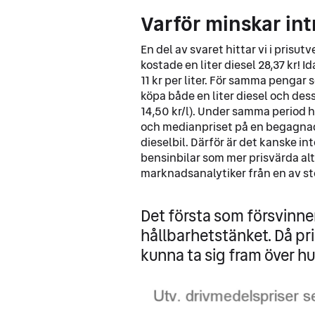
Varför minskar intr
En del av svaret hittar vi i prisu
kostade en liter diesel 28,37 kr! I
11 kr per liter. För samma pengar 
köpa både en liter diesel och dess
14,50 kr/l). Under samma period h
och medianpriset på en begagnad 
dieselbil. Därför är det kanske in
bensinbilar som mer prisvärda alt
marknadsanalytiker från en av st
Det första som försvinner
hållbarhetstänket. Då pr
kunna ta sig fram över h