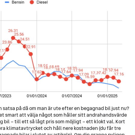
 satsa på då om man är ute efter en begagnad bil just nu?
det smart att välja något som håller sitt andrahandsvärde
g bil – till ett så lågt pris som möjligt – ett klokt val. Kort
ra klimatavtrycket och håll nere kostnaden (du får tre
agnade bilar i slutet av artikeln). Om din granne nyligen