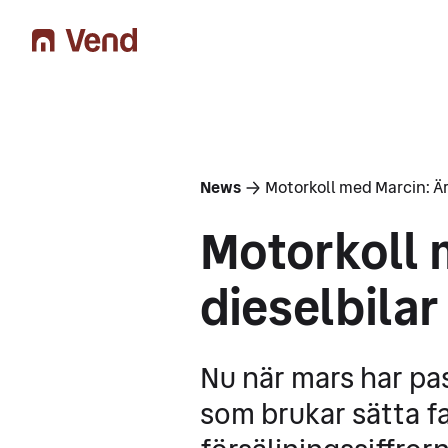
You are here
News
Motorkoll med Marcin: Ä
Motorkoll 
dieselbila
Nu när mars har pas
som brukar sätta fa