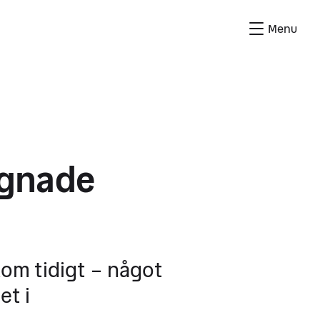
Menu
agnade
kom tidigt – något
et i