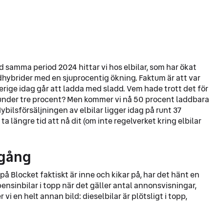
 samma period 2024 hittar vi hos elbilar, som har ökat
ddhybrider med en sjuprocentig ökning. Faktum är att var
verige idag går att ladda med sladd. Vem hade trott det för
g under tre procent? Men kommer vi nå 50 procent laddbara
ybilsförsäljningen av elbilar ligger idag på runt 37
a längre tid att nå dit (om inte regelverket kring elbilar
pgång
på Blocket faktiskt är inne och kikar på, har det hänt en
bensinbilar i topp när det gäller antal annonsvisningar,
r vi en helt annan bild: dieselbilar är plötsligt i topp,