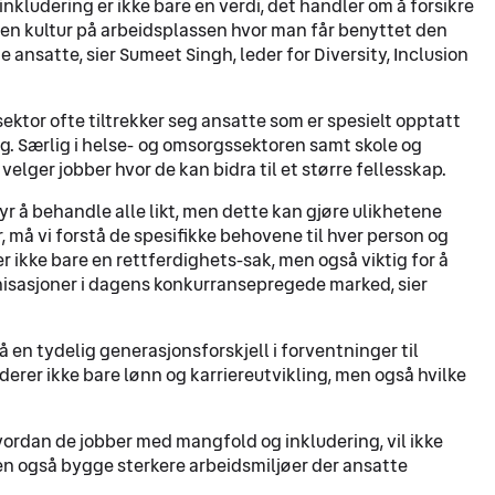
nkludering er ikke bare en verdi, det handler om å forsikre
ha en kultur på arbeidsplassen hvor man får benyttet den
 ansatte, sier Sumeet Singh, leder for Diversity, Inclusion
sektor ofte tiltrekker seg ansatte som er spesielt opptatt
. Særlig i helse- og omsorgssektoren samt skole og
elger jobber hvor de kan bidra til et større fellesskap.
yr å behandle alle likt, men dette kan gjøre ulikhetene
er, må vi forstå de spesifikke behovene til hver person og
er ikke bare en rettferdighets-sak, men også viktig for å
isasjoner i dagens konkurransepregede marked, sier
en tydelig generasjonsforskjell i forventninger til
erer ikke bare lønn og karriereutvikling, men også hvilke
vordan de jobber med mangfold og inkludering, vil ikke
men også bygge sterkere arbeidsmiljøer der ansatte