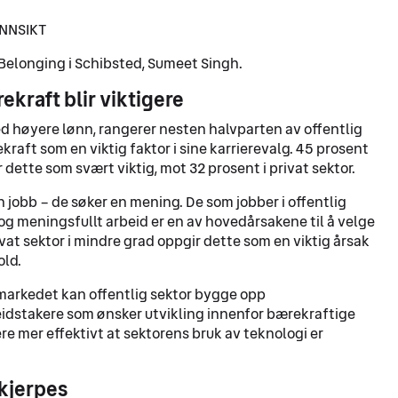
INNSIKT
 Belonging i Schibsted​, Sumeet Singh.
kraft blir viktigere
ed høyere lønn, rangerer nesten halvparten av offentlig
aft som en viktig faktor i sine karrierevalg. 45 prosent
 dette som svært viktig, mot 32 prosent i privat sektor​.
n jobb – de søker en mening. De som jobber i offentlig
og meningsfullt arbeid er en av hovedårsakene til å velge
vat sektor i mindre grad oppgir dette som en viktig årsak
old.
dsmarkedet kan offentlig sektor bygge opp
eidstakere som ønsker utvikling innenfor bærekraftige
e mer effektivt at sektorens bruk av teknologi er
kjerpes