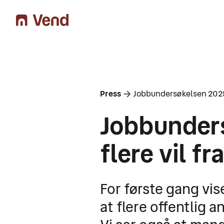
You are here
Press
Jobbundersøkelsen 2025: T
Jobbunders
flere vil fr
For første gang vi
at flere offentlig a