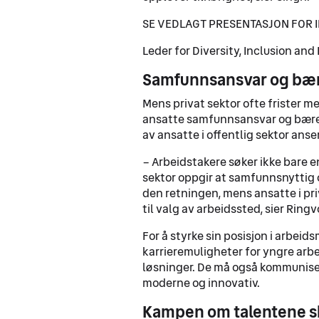
SE VEDLAGT PRESENTASJON FOR 
Leder for Diversity, Inclusion and
Samfunnsansvar og bære
Mens privat sektor ofte frister m
ansatte samfunnsansvar og bærekr
av ansatte i offentlig sektor anser
– Arbeidstakere søker ikke bare e
sektor oppgir at samfunnsnyttig 
den retningen, mens ansatte i pri
til valg av arbeidssted, sier Ringv
For å styrke sin posisjon i arbei
karrieremuligheter for yngre arb
løsninger. De må også kommuniser
moderne og innovativ.
Kampen om talentene s