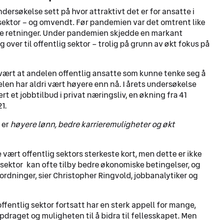
dersøkelse sett på hvor attraktivt det er for ansatte i
at sektor – og omvendt. Før pandemien var det omtrent like
e retninger. Under pandemien skjedde en markant
g over til offentlig sektor – trolig på grunn av økt fokus på
 vært at andelen offentlig ansatte som kunne tenke seg å
delen har aldri vært høyere enn nå. I årets undersøkelse
rt et jobbtilbud i privat næringsliv, en økning fra 41
1.
 er
høyere lønn, bedre karrieremuligheter og økt
 vært offentlig sektors sterkeste kort, men dette er ikke
t sektor kan ofte tilby bedre økonomiske betingelser, og
sordninger, sier Christopher Ringvold, jobbanalytiker og
ffentlig sektor fortsatt har en sterk appell for mange,
draget og muligheten til å bidra til fellesskapet. Men