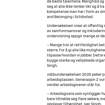
de beste talentene. Mangfold og i
seg at alle ikke tenker likt og å 
kompetanse man har i form av sine
and Belonging i Schibsted​.
Undersøkelsen viser at offentlig 
av samfunnsansvar og inkludering
undervisning oppgir mange at de v
– Mange tror at rettferdighet bet
større. For å gi alle like mulighet
tilpasse hvordan vi jobber. Dette 
bygge sterke og vellykkede organ
Singh​.
Jobbundersøkelsen 2025 peker på 
arbeidsplassen. Generasjon Z vurd
verdier arbeidsgiveren står for​.
– Arbeidsgivere som synliggjør h
bare tiltrekke seg flere søkere, 
opplever tilhørighet, sier Singh​.