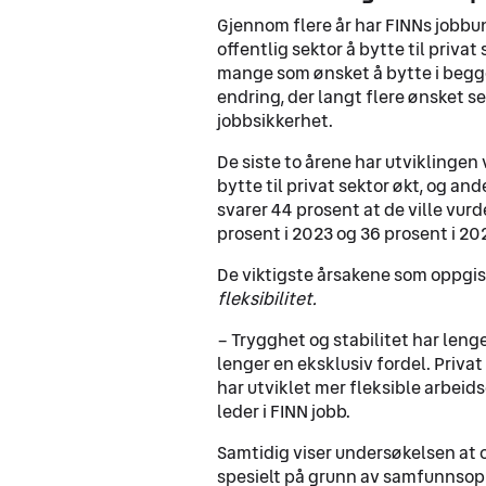
Gjennom flere år har FINNs jobbun
offentlig sektor å bytte til priv
mange som ønsket å bytte i begg
endring, der langt flere ønsket se
jobbsikkerhet.
De siste to årene har utviklingen
bytte til privat sektor økt, og an
svarer 44 prosent at de ville vurde
prosent i 2023 og 36 prosent i 202
De viktigste årsakene som oppgis
fleksibilitet.
– Trygghet og stabilitet har lenge
lenger en eksklusiv fordel. Priva
har utviklet mer fleksible arbeid
leder i FINN jobb​.
Samtidig viser undersøkelsen at o
spesielt på grunn av samfunnsopp