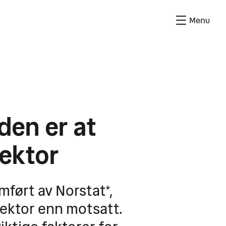
Menu
en er at
sektor
ført av Norstat*,
 sektor enn motsatt.