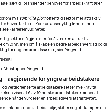
r alle, særlig i bransjer der behovet for arbeidskraft øker
ktor om hva
som ville gjort
offentlig sektor mer attraktiv
å tre hovedfaktorer. Konkurransedyktig lønn, mindre
flere karrieremuligheter.
ntlig sektor må gjøre mer for å være en attraktiv
are om lønn, men om å skape en bedre arbeidshverdag og gi
ktig for dagens arbeidssøkere, sier Ringvold​.
INNSIKT
bb, Christopher Ringvold.
g – avgjørende for yngre arbeidstakere
 og verdiorienterte arbeidstakere setter nye krav til
kelsen viser at 6 av 10 norske arbeidstakere mener at
ende når de vurderer en arbeidsgivers attraktivitet​.
 et inkluderende arbeidsmiljø, skiller seg ut i kampen om